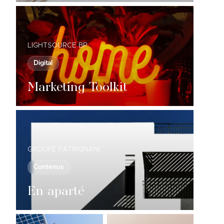
LIGHTSOURCE BP
Digital
Marketing Toolkit
GROUPE PATRIGNANI
Contenus
En aparté