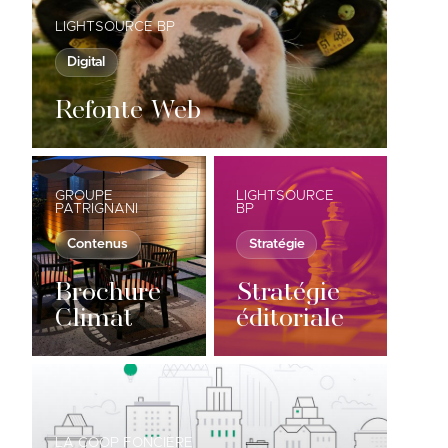
LIGHTSOURCE BP
Digital
Refonte Web
GROUPE
LIGHTSOURCE
PATRIGNANI
BP
Contenus
Stratégie
Brochure
Stratégie
Climat
éditoriale
LA COOP FONCIÈRE