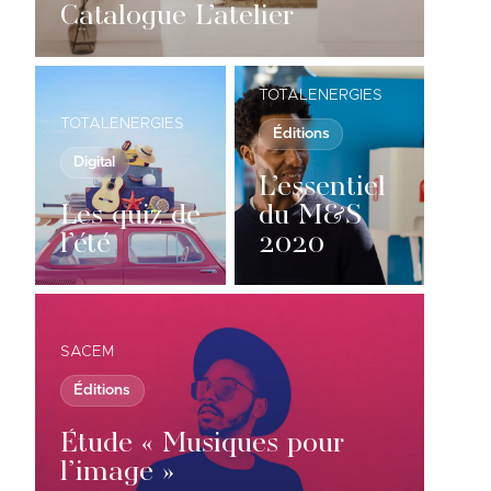
Catalogue L’atelier
TOTALENERGIES
TOTALENERGIES
Éditions
Digital
L’essentiel
Les quiz de
du M&S
l’été
2020
SACEM
Éditions
Étude « Musiques pour
l’image »