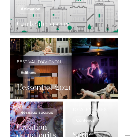
Animation
Carte de voeux
FESTIVAL D'AVIGNON
Éditions
L’essentiel 2021
GENSIGHT
BIOLOGICS
TOTALENERGIES
Réseaux sociaux
Contenus
Création
de gabarits
Série