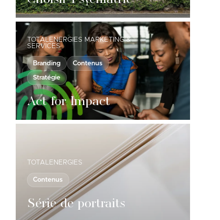
TOTALENERGIES MARKETING &
SERVICES
Branding
Contenus
Stratégie
Act for Impact
TOTALENERGIES
Contenus
Série de portraits