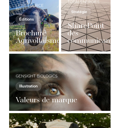
TOTALENERGIES
LIGHTSOURCE
BP
Stratégie
Éditions
SharePoint
Brochure
des
Agrivoltaïsme
communicants
GENSIGHT BIOLOGICS
Illustration
Valeurs de marque