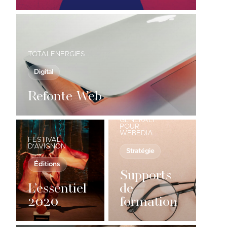
TOTALENERGIES
Digital
Refonte Web
GENERALI
POUR
WEBEDIA
FESTIVAL
D'AVIGNON
Stratégie
Éditions
Supports
L’essentiel
de
2020
formation