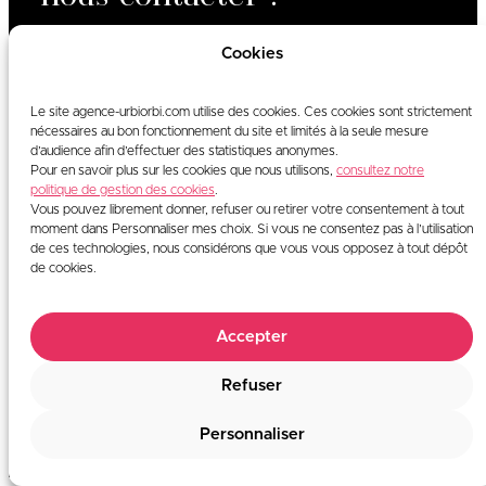
Cookies
urbiorbi, le hub
15, rue des Halles
75001 Paris
Le site agence-urbiorbi.com utilise des cookies. Ces cookies sont strictement
tel :
09 86 42 40 69
nécessaires au bon fonctionnement du site et limités à la seule mesure
d’audience afin d’effectuer des statistiques anonymes.
Pour en savoir plus sur les cookies que nous utilisons,
consultez notre
politique de gestion des cookies
.
Vous pouvez librement donner, refuser ou retirer votre consentement à tout
moment dans Personnaliser mes choix. Si vous ne consentez pas à l’utilisation
hello@agence-urbiorbi.com
de ces technologies, nous considérons que vous vous opposez à tout dépôt
de cookies.
scroll
Accepter
urbiorbi,
le hub ©2023 |
Mentions légales
Refuser
Facebook
LinkedIn
Instagram
Personnaliser