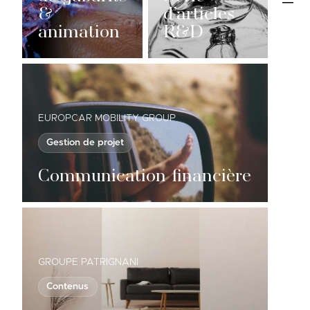
&
d’articles
animation
R&D
EUROPCAR MOBILITY GROUP
Gestion de projet
Communication financière
GROUPE PATRIGNANI
Contenus