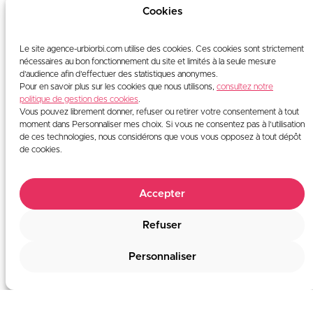
Cookies
Le site agence-urbiorbi.com utilise des cookies. Ces cookies sont strictement
nécessaires au bon fonctionnement du site et limités à la seule mesure
d’audience afin d’effectuer des statistiques anonymes.
Pour en savoir plus sur les cookies que nous utilisons,
consultez notre
politique de gestion des cookies
.
Vous pouvez librement donner, refuser ou retirer votre consentement à tout
moment dans Personnaliser mes choix. Si vous ne consentez pas à l’utilisation
de ces technologies, nous considérons que vous vous opposez à tout dépôt
de cookies.
scroll
Accepter
Refuser
Personnaliser