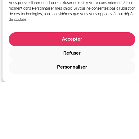
Agrivoltaïsme
Vous pouvez librement donner, refuser ou retirer votre consentement à tout
moment dans Personnaliser mes choix. Si vous ne consentez pas à l’utilisation
de ces technologies, nous considérons que vous vous opposez à tout dépôt
de cookies.
Lightsource bp, un des leaders mondiaux de
l’industrie solaire, souhaitait faire connaître ses
scroll
Accepter
activités dans l’agrivoltaïsme avec une brochure
destinée à principalement à deux parties prenantes
Refuser
: communauté agricole et pouvoirs publics. Notre
recommandation Rassurer les agricultrices et
Personnaliser
agriculteurs en apportant des réponses
transparentes aux nombreuses craintes que
cristallise l’agrivoltaïsme dans le monde agricole.
Plutôt…
4 janvier 2024